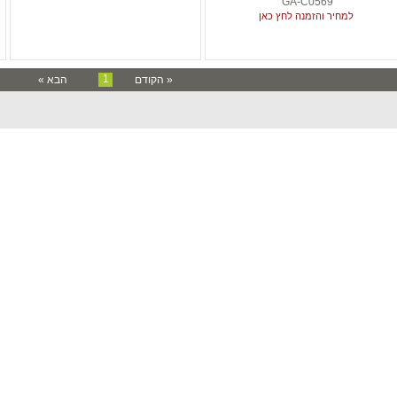
GA-C0569
למחיר והזמנה לחץ כאן
1
« הקודם
הבא »