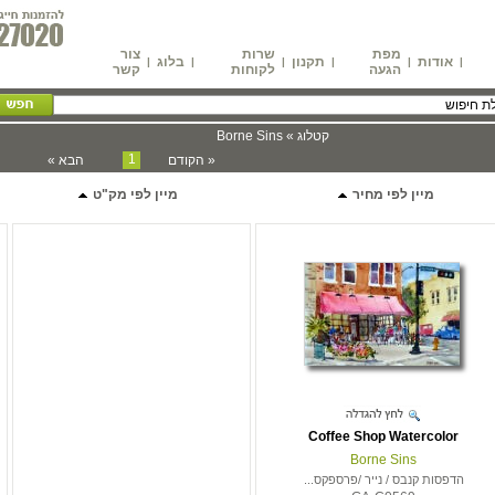
מפת
שרות
צור
אודות
תקנון
בלוג
|
|
|
|
|
|
הגעה
לקוחות
קשר
קטלוג » Borne Sins
1
« הקודם
הבא »
מיין לפי מחיר
מיין לפי מק"ט
Coffee Shop Watercolor
Borne Sins
הדפסות קנבס / נייר /פרספקס...