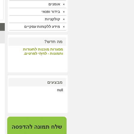
אומנים
בידור ופנאי
קולקציות
מידע ללקוחות עסקיים
מה חדש?
מסגרות מוכנות לתעודות
ותמונות - לחץ/י לפרטים.
קבלת קהל - לחץ/י לפרטים.
מבצעים
null
הדפסות על קנבס ונייר הכי
איכותי במחיר תחרותי - לחץ/י
לפרטים.
מערכת התאמת מסגרות
וסימולציה - לחץ/י לפרטים.