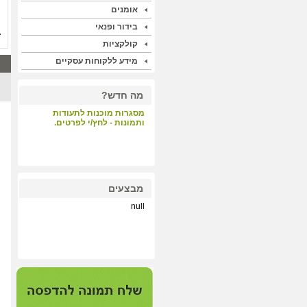
אומנים
בידור ופנאי
קולקציות
מידע ללקוחות עסקיים
מה חדש?
מסגרות מוכנות לתעודות
ותמונות - לחץ/י לפרטים.
קבלת קהל - לחץ/י לפרטים.
מבצעים
null
הדפסות על קנבס ונייר הכי
איכותי במחיר תחרותי - לחץ/י
לפרטים.
מערכת התאמת מסגרות
וסימולציה - לחץ/י לפרטים.