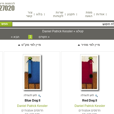
מפת
שרות
צור
אודות
תקנון
בלוג
|
|
|
|
|
|
הגעה
לקוחות
קשר
קטלוג » Daniel Patrick Kessler
1
« הקודם
הבא »
מיין לפי מחיר
מיין לפי מק"ט
Blue Dog ll
Red Dog ll
Daniel Patrick Kessler
Daniel Patrick Kessler
הדפסים אומנותיים
הדפסים אומנותיים