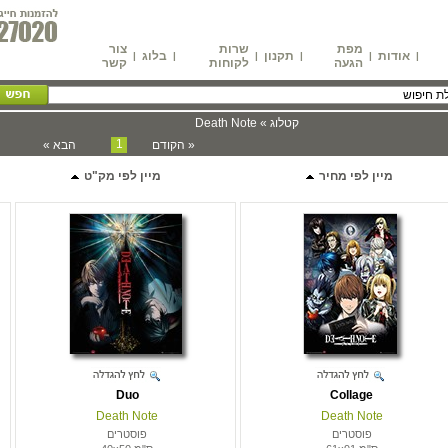
מפת
שרות
צור
אודות
תקנון
בלוג
|
|
|
|
|
|
הגעה
לקוחות
קשר
קטלוג » Death Note
1
« הקודם
הבא »
מיין לפי מחיר
מיין לפי מק"ט
Duo
Collage
Death Note
Death Note
פוסטרים
פוסטרים