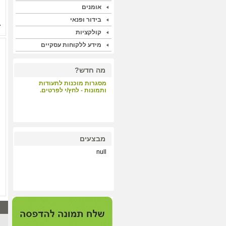
אומנים
בידור ופנאי
קולקציות
מידע ללקוחות עסקיים
מה חדש?
מסגרות מוכנות לתעודות
ותמונות - לחץ/י לפרטים.
קבלת קהל - לחץ/י לפרטים.
מבצעים
null
הדפסות על קנבס ונייר הכי
איכותי במחיר תחרותי - לחץ/י
לפרטים.
מערכת התאמת מסגרות
וסימולציה - לחץ/י לפרטים.