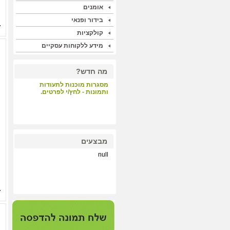
אומנים
בידור ופנאי
קולקציות
מידע ללקוחות עסקיים
מה חדש?
מסגרות מוכנות לתעודות
ותמונות - לחץ/י לפרטים.
קבלת קהל - לחץ/י לפרטים.
מבצעים
null
הדפסות על קנבס ונייר הכי
איכותי במחיר תחרותי - לחץ/י
לפרטים.
מערכת התאמת מסגרות
וסימולציה - לחץ/י לפרטים.