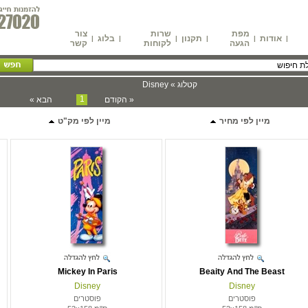
מפת
שרות
צור
אודות
תקנון
בלוג
|
|
|
|
|
|
הגעה
לקוחות
קשר
קטלוג » Disney
1
« הקודם
הבא »
מיין לפי מחיר
מיין לפי מק"ט
Mickey In Paris
Beaity And The Beast
Disney
Disney
פוסטרים
פוסטרים