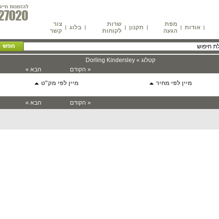
מפת
שרות
צור
אודות
תקנון
בלוג
|
|
|
|
|
|
הגעה
לקוחות
קשר
קטלוג » Dorling Kindersley
« הקודם
הבא »
מיין לפי מחיר
מיין לפי מק"ט
« הקודם
הבא »