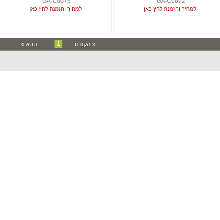
GA-C0075
GA-C0072
למחיר והזמנה לחץ כאן
למחיר והזמנה לחץ כאן
1
« הקודם
הבא »