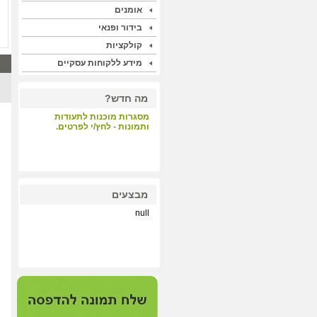
אומנים
בידור ופנאי
קולקציות
מידע ללקוחות עסקיים
מה חדש?
מסגרות מוכנות לתעודות
ותמונות - לחץ/י לפרטים.
קבלת קהל - לחץ/י לפרטים.
מבצעים
null
הדפסות על קנבס ונייר הכי
איכותי במחיר תחרותי - לחץ/י
לפרטים.
מערכת התאמת מסגרות
וסימולציה - לחץ/י לפרטים.