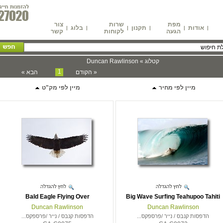
מפת
שרות
צור
אודות
תקנון
בלוג
|
|
|
|
|
|
הגעה
לקוחות
קשר
קטלוג » Duncan Rawlinson
1
« הקודם
הבא »
מיין לפי מחיר
מיין לפי מק"ט
Bald Eagle Flying Over
Big Wave Surfing Teahupoo Tahiti
Duncan Rawlinson
Duncan Rawlinson
הדפסות קנבס / נייר /פרספקס...
הדפסות קנבס / נייר /פרספקס...