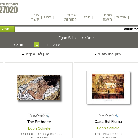
מפת
שרות
צור
אודות
תקנון
בלוג
|
|
|
|
|
|
הגעה
לקוחות
קשר
קטלוג » Egon Schiele
1
« הקודם
הבא »
מיין לפי מחיר
מיין לפי מק"ט
Casa Sul Fluma
The Embrace
Egon Schiele
Egon Schiele
הדפסים אומנותיים
הדפסות קנבס / נייר /פרספקס...