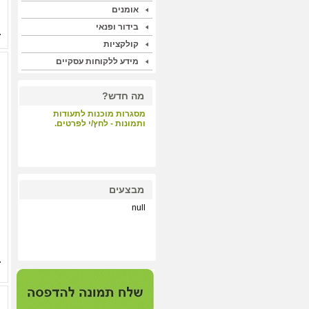
אומנים
בידור ופנאי
קולקציות
מידע ללקוחות עסקיים
מה חדש?
מסגרות מוכנות לתעודות
ותמונות - לחץ/י לפרטים.
קבלת קהל - לחץ/י לפרטים.
מבצעים
null
הדפסות על קנבס ונייר הכי
איכותי במחיר תחרותי - לחץ/י
לפרטים.
מערכת התאמת מסגרות
וסימולציה - לחץ/י לפרטים.