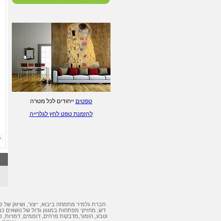
ליטוגרפיות של ציירים
ישראלים - לחץ/י לפרטים.
הדפסת טפטים מעוצבים - לחץ/י
לפרטים
טפטים
ייחודים לכל מטרה
להזמנת טפט לחץ לגלרייה
חברת גלמיר מתמחה ביבוא, ייצור, ושיווק של
פ
דש
,
מחזיקי מפתחות
במגוון גדול של נושאים כמ
וטבע, הומור,
מדבקות
פרחים, דוממים, דמויות,
פ