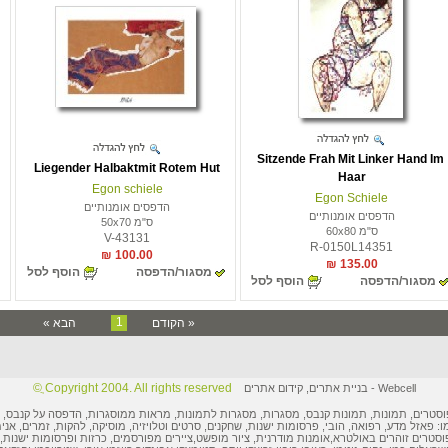
Sitzende Frah Mit Linker Hand Im
Liegender Halbaktmit Rotem Hut
Haar
Egon schiele
Egon Schiele
הדפסים אומנותיים
הדפסים אומנותיים
ס"מ 50x70
ס"מ 60x80
V-43131
R-0150L14351
100.00 ₪
135.00 ₪
מסגור/הדפסה
הוסף לסל
מסגור/הדפסה
הוסף לסל
1
« הקודם
הבא »
Copyright 2004. All rights reserved ֲ©
Webcell
-
בניית אתרים
,
קידום אתרים
וסטרים
,
תמונות
, תמונות קנבס, מסגרות,
מסגרות לתמונות
, מראות ממוסגרות,
הדפסה על קנבס
,
ו: פאזל מדע, רפואה, הובי,
פרסומות ישנות
, שחקנים, סרטים וטלויזיה, מוסיקה, להקות, זמרים, אני
וסטרים
זוהרים באולטרא,
אומנות מודרנית
,
ציור מופשט
,
ציירים מפורסמים
,
כרזות ופרסומות
ישנות, 