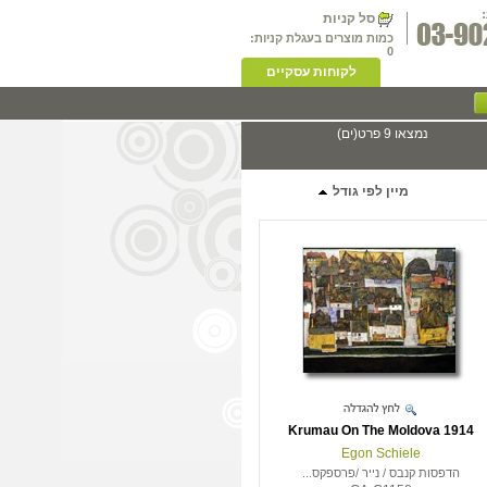
סל קניות
כמות מוצרים בעגלת קניות:
0
לקוחות עסקיים
נמצאו 9 פרט(ים)
מיין לפי גודל
Krumau On The Moldova 1914
Egon Schiele
הדפסות קנבס / נייר /פרספקס...