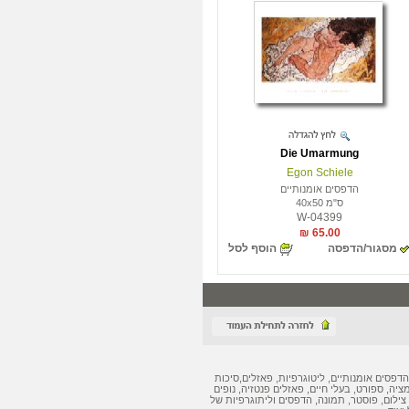
Die Umarmung
Egon Schiele
הדפסים אומנותיים
ס"מ 40x50
W-04399
65.00 ₪
מסגור/הדפסה
הוסף לסל
הדפסים אומנותיים
,
ליטוגרפיות
,
פאזלים
,
סיכות
מציה, ספורט, בעלי חיים,
פאזלים
פנטזיה, נופים
צילום, פוסטר, תמונה,
הדפסים
ו
ליתוגרפיות
של