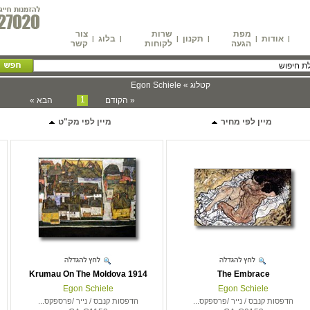
מפת
שרות
צור
אודות
תקנון
בלוג
|
|
|
|
|
|
הגעה
לקוחות
קשר
קטלוג » Egon Schiele
1
« הקודם
הבא »
מיין לפי מחיר
מיין לפי מק"ט
Krumau On The Moldova 1914
The Embrace
Egon Schiele
Egon Schiele
הדפסות קנבס / נייר /פרספקס...
הדפסות קנבס / נייר /פרספקס...