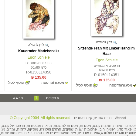
Sitzende Frah Mit Linker Hand Im
Kauernder Madchenakt
Haar
Egon Schiele
Egon Schiele
הדפסים אומנותיים
הדפסים אומנותיים
ס"מ 60x80
ס"מ 60x80
R-0150L14350
R-0150L14351
135.00 ₪
135.00 ₪
מסגור/הדפסה
הוסף לסל
מסגור/הדפסה
הוסף לסל
1
« הקודם
הבא »
Copyright 2004. All rights reserved ֲ©
Webcell
-
בניית אתרים
,
קידום אתרים
וסטרים
,
תמונות
, תמונות קנבס, מסגרות,
מסגרות לתמונות
, מראות ממוסגרות,
הדפסה על קנבס
,
ו: פאזל מדע, רפואה, הובי,
פרסומות ישנות
, שחקנים, סרטים וטלויזיה, מוסיקה, להקות, זמרים, אני
וסטרים
זוהרים באולטרא,
אומנות מודרנית
,
ציור מופשט
,
ציירים מפורסמים
,
כרזות ופרסומות
ישנות, 