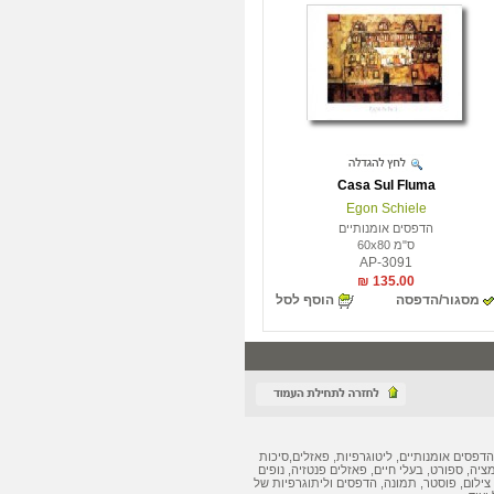
Casa Sul Fluma
Egon Schiele
הדפסים אומנותיים
ס"מ 60x80
AP-3091
135.00 ₪
מסגור/הדפסה
הוסף לסל
הדפסים אומנותיים
,
ליטוגרפיות
,
פאזלים
,
סיכות
מציה, ספורט, בעלי חיים,
פאזלים
פנטזיה, נופים
צילום, פוסטר, תמונה,
הדפסים
ו
ליתוגרפיות
של