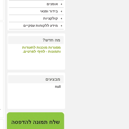
אומנים
בידור ופנאי
קולקציות
מידע ללקוחות עסקיים
מה חדש?
מסגרות מוכנות לתעודות
ותמונות - לחץ/י לפרטים.
קבלת קהל - לחץ/י לפרטים.
מבצעים
null
הדפסות על קנבס ונייר הכי
איכותי במחיר תחרותי - לחץ/י
לפרטים.
מערכת התאמת מסגרות
וסימולציה - לחץ/י לפרטים.