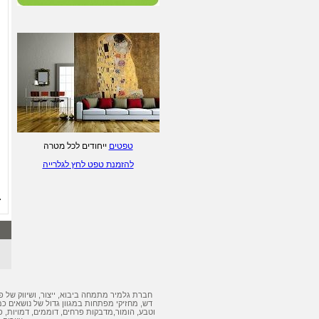
ליטוגרפיות של ציירים
ישראלים - לחץ/י לפרטים.
הדפסת טפטים מעוצבים - לחץ/י
לפרטים
טפטים
ייחודים לכל מטרה
להזמנת טפט לחץ לגלרייה
חברת גלמיר מתמחה ביבוא, ייצור, ושיווק של
פ
דש
,
מחזיקי מפתחות
במגוון גדול של נושאים כמ
וטבע, הומור,
מדבקות
פרחים, דוממים, דמויות,
פ