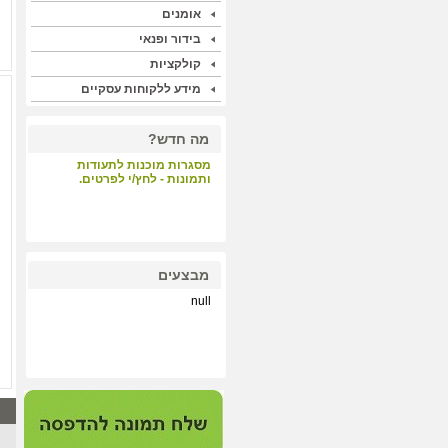
אומנים
בידור ופנאי
קולקציות
מידע ללקוחות עסקיים
מה חדש?
מסגרות מוכנות לתעודות
ותמונות - לחץ/י לפרטים.
קבלת קהל - לחץ/י לפרטים.
מבצעים
null
הדפסות על קנבס ונייר הכי
איכותי במחיר תחרותי - לחץ/י
לפרטים.
null
מערכת התאמת מסגרות
וסימולציה - לחץ/י לפרטים.