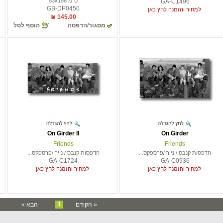
ס"מ 53x158
GA-C1496
GB-DP0450
למחיר והזמנה לחץ כאן
145.00 ₪
מסגור/הדפסה
הוסף לסל
On Girder II
On Girder
Friends
Friends
הדפסות קנבס / נייר /פרספקס...
הדפסות קנבס / נייר /פרספקס...
GA-C1724
GA-C0936
למחיר והזמנה לחץ כאן
למחיר והזמנה לחץ כאן
1
« הקודם
הבא »