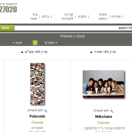
מפת
שרות
צור
אודות
תקנון
בלוג
|
|
|
|
|
|
הגעה
לקוחות
קשר
קטלוג » Friends
1
« הקודם
הבא »
מיין לפי מחיר
מיין לפי מק"ט
Polaroids
Milkshake
Friends
Friends
פוסטרים
הדפסות קנבס / נייר /פרספקס...