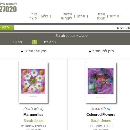
מפת
שרות
צור
אודות
תקנון
בלוג
|
|
|
|
|
|
הגעה
לקוחות
קשר
קטלוג » Sarah Jones
1
« הקודם
הבא »
מיין לפי מחיר
מיין לפי מק"ט
Marguerites
Coloured Flowers
Sarah Jones
Sarah Jones
הדפסים אומנותיים
הדפסים אומנותיים