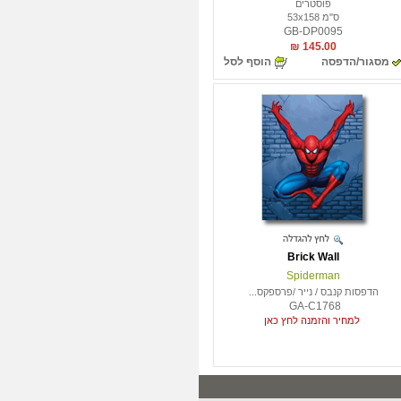
פוסטרים
ס"מ 53x158
GB-DP0095
145.00 ₪
מסגור/הדפסה
הוסף לסל
Brick Wall
Spiderman
הדפסות קנבס / נייר /פרספקס...
GA-C1768
למחיר והזמנה לחץ כאן