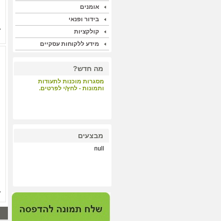
אומנים
בידור ופנאי
קולקציות
מידע ללקוחות עסקיים
מה חדש?
מסגרות מוכנות לתעודות
ותמונות - לחץ/י לפרטים.
קבלת קהל - לחץ/י לפרטים.
מבצעים
null
הדפסות על קנבס ונייר הכי
איכותי במחיר תחרותי - לחץ/י
לפרטים.
מערכת התאמת מסגרות
וסימולציה - לחץ/י לפרטים.