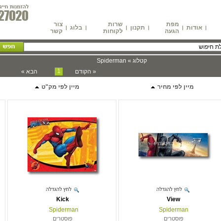
מפת
שרות
צור
אודות
תקנון
בלוג
|
|
|
|
|
|
הגעה
לקוחות
קשר
קטלוג » Spiderman
1
« הקודם
הבא »
מיין לפי מחיר
מיין לפי מק"ט
Kick
View
Spiderman
Spiderman
פוסטרים
פוסטרים