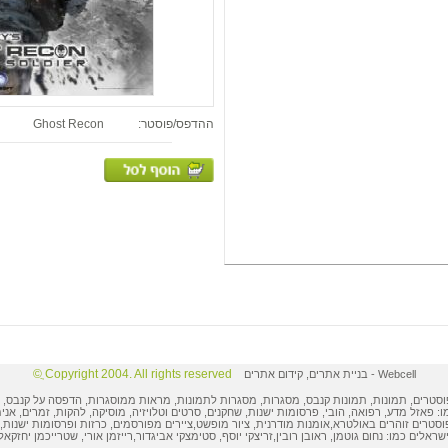
ההדפס/פוסטר:
Ghost Recon
Copyright 2004. All rights reserved ֲ©
Webcell
-
בניית אתרים
,
קידום אתרים
וסטרים
,
תמונות
, תמונות קנבס, מסגרות,
מסגרות לתמונות
, מראות ממוסגרות,
הדפסה על קנבס
,
ו: פאזל מדע, רפואה, הובי,
פרסומות ישנות
, שחקנים, סרטים וטלויזיה, מוסיקה, להקות, זמרים, אני
וסטרים
זוהרים באולטרא,
אומנות מודרנית
,
ציור מופשט
,
ציירים מפורסמים
,
כרזות ופרסומות
ישנות, 
ישראלים
כמו:
נחום גוטמן
,
ראובן רובין
,
זריצקי יוסף
,
סטימצקי אביגדור
,
רייזמן אורי
,
שטרייכמן יחזקאל