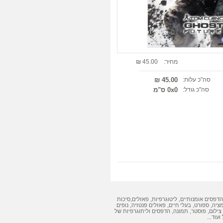
מחיר:
45.00 ₪
סה"כ עלות:
45.00 ₪
סה"כ גודל:
0x0 ס"מ
הדפסים אומנותיים
,
ליטוגרפיות
,
פאזלים
,
סיכות
מציה, ספורט, בעלי חיים,
פאזלים
פנטזיה, נופים
צילום, פוסטר, תמונה,
הדפסים
ו
ליתוגרפיות
של
ועוד...