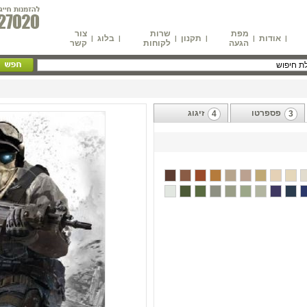
מפת
שרות
צור
אודות
תקנון
בלוג
|
|
|
|
|
|
הגעה
לקוחות
קשר
פספרטו
זיגוג
4
3