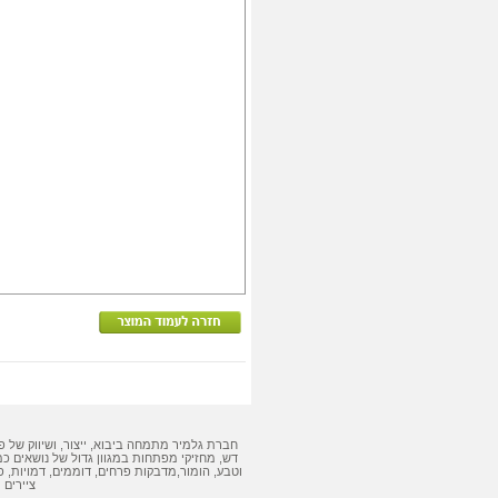
חברת גלמיר מתמחה ביבוא, ייצור, ושיווק של
פ
דש
,
מחזיקי מפתחות
במגוון גדול של נושאים כמ
וטבע, הומור,
מדבקות
פרחים, דוממים, דמויות,
פ
ציירים 