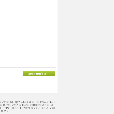
חברת גלמיר מתמחה ביבוא, ייצור, ושיווק של
פ
דש
,
מחזיקי מפתחות
במגוון גדול של נושאים כמ
וטבע, הומור,
מדבקות
פרחים, דוממים, דמויות,
פ
ציירים 