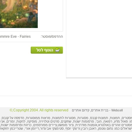
ההדפס/פוסטר:
mmre Eve - Fairies
Copyright 2004. All rights reserved ֲ©
Webcell
-
בניית אתרים
,
קידום אתרים
וסטרים
,
תמונות
, תמונות קנבס, מסגרות,
מסגרות לתמונות
, מראות ממוסגרות,
הדפסה על קנבס
,
ו: פאזל מדע, רפואה, הובי,
פרסומות ישנות
, שחקנים, סרטים וטלויזיה, מוסיקה, להקות, זמרים, אני
וסטרים
זוהרים באולטרא,
אומנות מודרנית
,
ציור מופשט
,
ציירים מפורסמים
,
כרזות ופרסומות
ישנות, 
ישראלים
כמו:
נחום גוטמן
,
ראובן רובין
,
זריצקי יוסף
,
סטימצקי אביגדור
,
רייזמן אורי
,
שטרייכמן יחזקאל