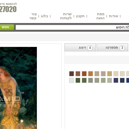
מפת
שרות
צור
אודות
תקנון
בלוג
|
|
|
|
|
|
הגעה
לקוחות
קשר
פספרטו
זיגוג
4
3