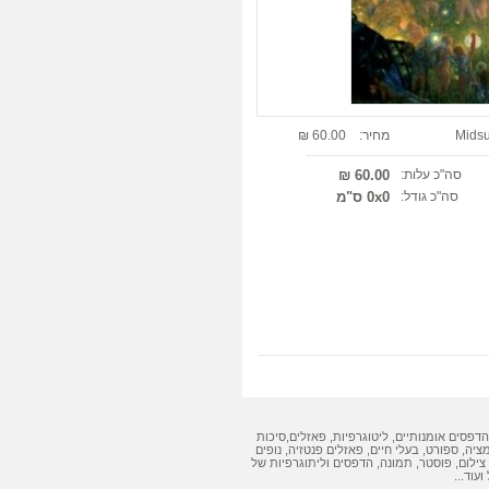
Midsu
מחיר:
60.00 ₪
סה"כ עלות:
60.00 ₪
סה"כ גודל:
0x0 ס"מ
הדפסים אומנותיים
,
ליטוגרפיות
,
פאזלים
,
סיכות
מציה, ספורט, בעלי חיים,
פאזלים
פנטזיה, נופים
צילום, פוסטר, תמונה,
הדפסים
ו
ליתוגרפיות
של
ועוד...