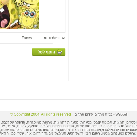
ההדפס/פוסטר:
Faces
Copyright 2004. All rights reserved ֲ©
Webcell
-
בניית אתרים
,
קידום אתרים
וסטרים
,
תמונות
, תמונות קנבס, מסגרות,
מסגרות לתמונות
, מראות ממוסגרות,
הדפסה על קנבס
,
ו: פאזל מדע, רפואה, הובי,
פרסומות ישנות
, שחקנים, סרטים וטלויזיה, מוסיקה, להקות, זמרים, אני
וסטרים
זוהרים באולטרא,
אומנות מודרנית
,
ציור מופשט
,
ציירים מפורסמים
,
כרזות ופרסומות
ישנות, 
ישראלים
כמו:
נחום גוטמן
,
ראובן רובין
,
זריצקי יוסף
,
סטימצקי אביגדור
,
רייזמן אורי
,
שטרייכמן יחזקאל