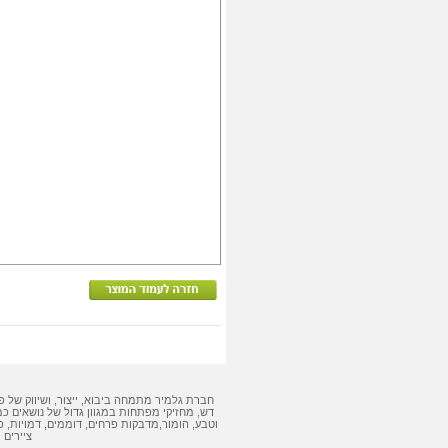
חברת גלמיר מתמחה ביבוא, ייצור, ושיווק של
פ
דש
,
מחזיקי מפתחות
במגוון גדול של נושאים כמ
וטבע, הומור,
מדבקות
פרחים, דוממים, דמויות,
פ
ציירים 