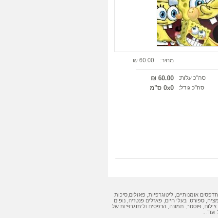
מחיר:
60.00 ₪
סה"כ עלות:
60.00 ₪
סה"כ גודל:
0x0 ס"מ
הדפסים אומנותיים
,
ליטוגרפיות
,
פאזלים
,
סיכות
מציה, ספורט, בעלי חיים,
פאזלים
פנטזיה, נופים
צילום, פוסטר, תמונה,
הדפסים
ו
ליתוגרפיות
של
ועוד...