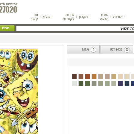
מפת
שרות
צור
אודות
תקנון
בלוג
|
|
|
|
|
|
הגעה
לקוחות
קשר
פספרטו
זיגוג
4
3