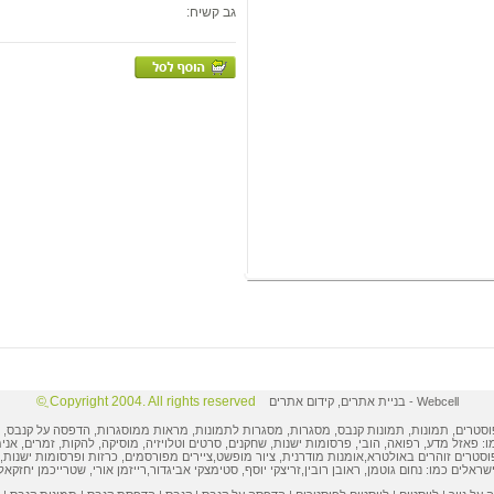
גב קשיח:
Copyright 2004. All rights reserved ֲ©
Webcell
-
בניית אתרים
,
קידום אתרים
וסטרים
,
תמונות
, תמונות קנבס, מסגרות,
מסגרות לתמונות
, מראות ממוסגרות,
הדפסה על קנבס
,
ו: פאזל מדע, רפואה, הובי,
פרסומות ישנות
, שחקנים, סרטים וטלויזיה, מוסיקה, להקות, זמרים, אני
וסטרים
זוהרים באולטרא,
אומנות מודרנית
,
ציור מופשט
,
ציירים מפורסמים
,
כרזות ופרסומות
ישנות, 
ישראלים
כמו:
נחום גוטמן
,
ראובן רובין
,
זריצקי יוסף
,
סטימצקי אביגדור
,
רייזמן אורי
,
שטרייכמן יחזקאל