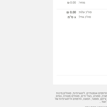
מחיר:
0.00 ₪
סה"כ עלות:
0.00 ₪
סה"כ גודל:
x ס"מ
הדפסים אומנותיים
,
ליטוגרפיות
,
פאזלים
,
סיכות
מציה, ספורט, בעלי חיים,
פאזלים
פנטזיה, נופים
צילום, פוסטר, תמונה,
הדפסים
ו
ליתוגרפיות
של
ועוד...