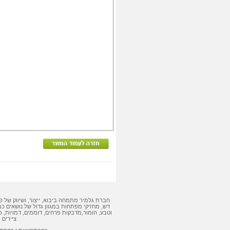
חברת גלמיר מתמחה ביבוא, ייצור, ושיווק של
פ
דש
,
מחזיקי מפתחות
במגוון גדול של נושאים כמ
וטבע, הומור,
מדבקות
פרחים, דוממים, דמויות,
פ
ציירים 