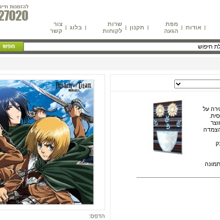
מפת
שרות
צור
אודות
תקנון
בלוג
|
|
|
|
|
|
הגעה
לקוחות
קשר
רה על
ית.
וצר
הצמדה
ק
 על התמונה
הדפס: