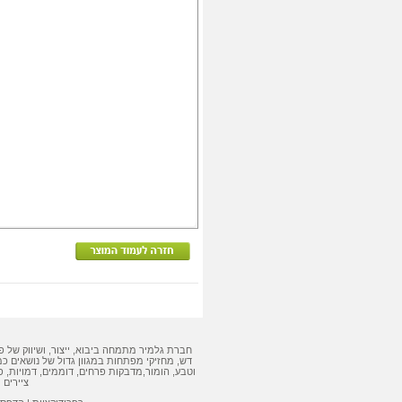
חברת גלמיר מתמחה ביבוא, ייצור, ושיווק של
פ
דש
,
מחזיקי מפתחות
במגוון גדול של נושאים כמ
וטבע, הומור,
מדבקות
פרחים, דוממים, דמויות,
פ
ציירים 