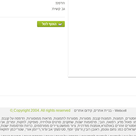
הדפס:
גב קשיח:
Copyright 2004. All rights reserved ֲ©
Webcell
-
בניית אתרים
,
קידום אתרים
וסטרים
,
תמונות
, תמונות קנבס, מסגרות,
מסגרות לתמונות
, מראות ממוסגרות,
הדפסה על קנבס
,
ו: פאזל מדע, רפואה, הובי,
פרסומות ישנות
, שחקנים, סרטים וטלויזיה, מוסיקה, להקות, זמרים, אני
וסטרים
זוהרים באולטרא,
אומנות מודרנית
,
ציור מופשט
,
ציירים מפורסמים
,
כרזות ופרסומות
ישנות, 
ישראלים
כמו:
נחום גוטמן
,
ראובן רובין
,
זריצקי יוסף
,
סטימצקי אביגדור
,
רייזמן אורי
,
שטרייכמן יחזקאל