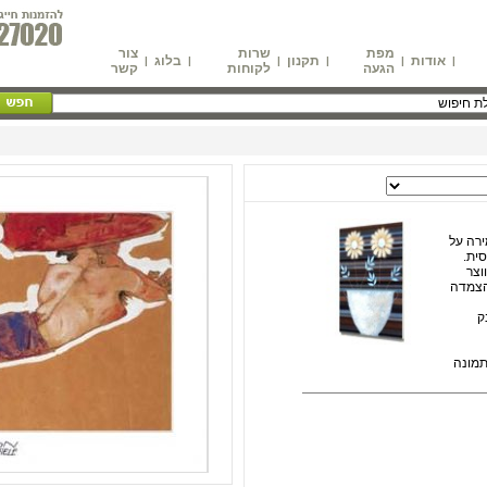
מפת
שרות
צור
אודות
תקנון
בלוג
|
|
|
|
|
|
הגעה
לקוחות
קשר
רה על
ית.
וצר
הצמדה
ק
 על התמונה