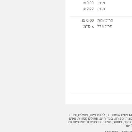
מחיר:
0.00 ₪
מחיר:
0.00 ₪
סה"כ עלות:
0.00 ₪
סה"כ גודל:
x ס"מ
הדפסים אומנותיים
,
ליטוגרפיות
,
פאזלים
,
סיכות
מציה, ספורט, בעלי חיים,
פאזלים
פנטזיה, נופים
צילום, פוסטר, תמונה,
הדפסים
ו
ליתוגרפיות
של
ועוד...