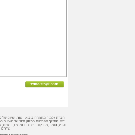
חברת גלמיר מתמחה ביבוא, ייצור, ושיווק של
פ
דש
,
מחזיקי מפתחות
במגוון גדול של נושאים כמ
וטבע, הומור,
מדבקות
פרחים, דוממים, דמויות,
פ
ציירים 