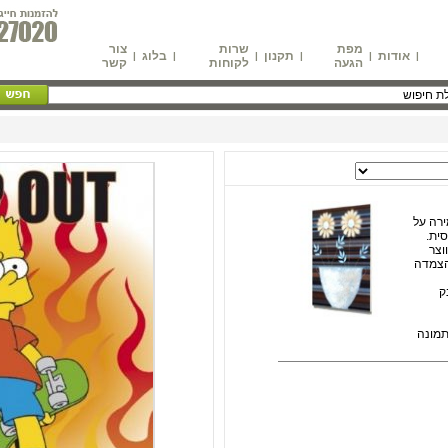
מפת
שרות
צור
אודות
תקנון
בלוג
|
|
|
|
|
|
הגעה
לקוחות
קשר
רה על
ית.
וצר
הצמדה
ק
 על התמונה