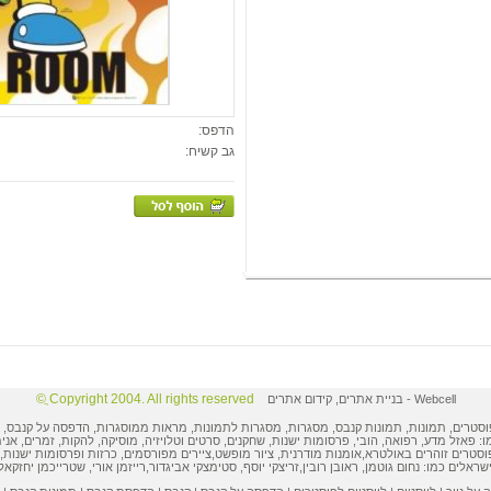
הדפס:
גב קשיח:
Copyright 2004. All rights reserved ֲ©
Webcell
-
בניית אתרים
,
קידום אתרים
וסטרים
,
תמונות
, תמונות קנבס, מסגרות,
מסגרות לתמונות
, מראות ממוסגרות,
הדפסה על קנבס
,
ו: פאזל מדע, רפואה, הובי,
פרסומות ישנות
, שחקנים, סרטים וטלויזיה, מוסיקה, להקות, זמרים, אני
וסטרים
זוהרים באולטרא,
אומנות מודרנית
,
ציור מופשט
,
ציירים מפורסמים
,
כרזות ופרסומות
ישנות, 
ישראלים
כמו:
נחום גוטמן
,
ראובן רובין
,
זריצקי יוסף
,
סטימצקי אביגדור
,
רייזמן אורי
,
שטרייכמן יחזקאל