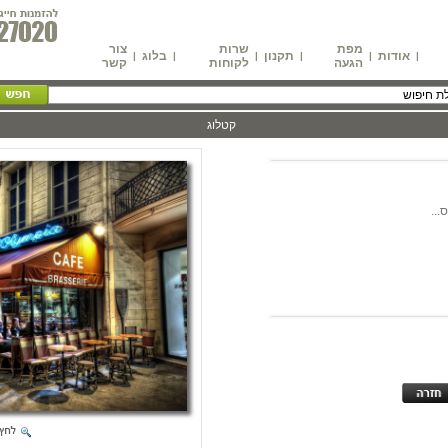
מפת
שרות
צור
אודות
תקנון
בלוג
|
|
|
|
|
|
הגעה
לקוחות
קשר
קטלוג
...