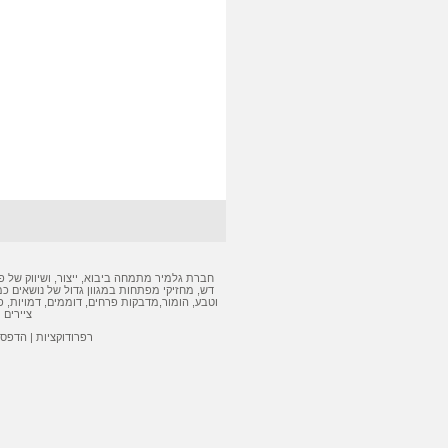
חברת גלמיר מתמחה ביבוא, ייצור, ושיווק של
פ
דש
,
מחזיקי מפתחות
במגוון גדול של נושאים כמ
וטבע, הומור,
מדבקות
פרחים, דוממים, דמויות,
פ
ציירים 
רפרודוקציות
|
הדפסה 