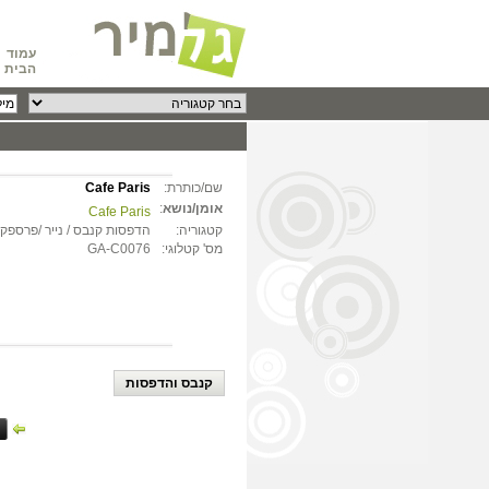
עמוד
הבית
שם/כותרת:
Cafe Paris
אומן/נושא
:
Cafe Paris
קטגוריה:
הדפסות קנבס / נייר /פרספקס
מס' קטלוגי:
GA-C0076
קנבס והדפסות