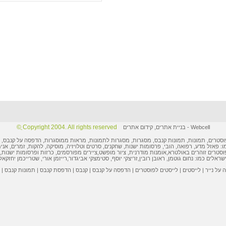
Copyright 2004. All rights reserved ֲ©
Webcell
-
בניית אתרים
,
קידום אתרים
וסטרים
,
תמונות
, תמונות קנבס, מסגרות,
מסגרות לתמונות
, מראות ממוסגרות,
הדפסה על קנבס
,
ו: פאזל מדע, רפואה, הובי,
פרסומות ישנות
, שחקנים, סרטים וטלויזיה, מוסיקה, להקות, זמרים, אני
וסטרים
זוהרים באולטרא,
אומנות מודרנית
,
ציור מופשט
,
ציירים מפורסמים
,
כרזות ופרסומות
ישנות, 
ישראלים
כמו:
נחום גוטמן
,
ראובן רובין
,
זריצקי יוסף
,
סטימצקי אביגדור
,
רייזמן אורי
,
שטרייכמן יחזקאל
על נייר
|
לייסטים
|
לייסטים לפוסטרים
|
הדפסה על קנבס
|
קנבס
|
הדפסת קנבס
|
תמונות קנבס
|