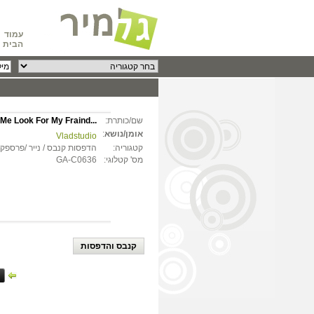
עמוד
הבית
שם/כותרת:
Me Look For My Fraind...
אומן/נושא
:
Vladstudio
קטגוריה:
הדפסות קנבס / נייר /פרספקס
מס' קטלוגי:
GA-C0636
קנבס והדפסות