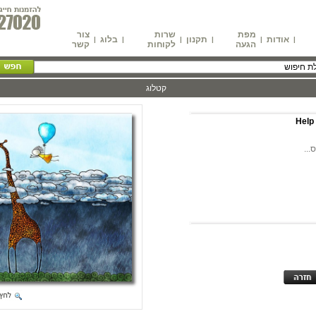
מפת
שרות
צור
אודות
תקנון
בלוג
|
|
|
|
|
|
הגעה
לקוחות
קשר
קטלוג
Help 
...