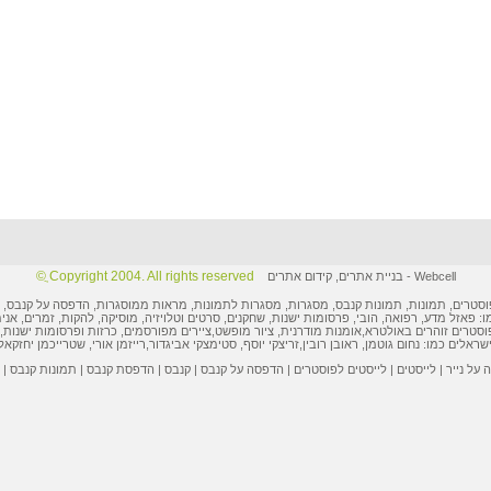
Copyright 2004. All rights reserved ֲ©
Webcell
-
בניית אתרים
,
קידום אתרים
וסטרים
,
תמונות
, תמונות קנבס, מסגרות,
מסגרות לתמונות
, מראות ממוסגרות,
הדפסה על קנבס
,
ו: פאזל מדע, רפואה, הובי,
פרסומות ישנות
, שחקנים, סרטים וטלויזיה, מוסיקה, להקות, זמרים, אני
וסטרים
זוהרים באולטרא,
אומנות מודרנית
,
ציור מופשט
,
ציירים מפורסמים
,
כרזות ופרסומות
ישנות, 
ישראלים
כמו:
נחום גוטמן
,
ראובן רובין
,
זריצקי יוסף
,
סטימצקי אביגדור
,
רייזמן אורי
,
שטרייכמן יחזקאל
על נייר
|
לייסטים
|
לייסטים לפוסטרים
|
הדפסה על קנבס
|
קנבס
|
הדפסת קנבס
|
תמונות קנבס
|