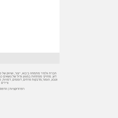
חברת גלמיר מתמחה ביבוא, ייצור, ושיווק של
פ
דש
,
מחזיקי מפתחות
במגוון גדול של נושאים כמ
וטבע, הומור,
מדבקות
פרחים, דוממים, דמויות,
פ
ציירים 
רפרודוקציות
|
הדפסה 