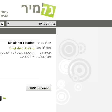
עמוד
הבית
שם/כותרת:
kingfisher Floating
אומן/נושא
:
kingfisher Floating
קטגוריה:
הדפסות קנבס / נייר /פרספקס
מס' קטלוגי:
GA-C0795
קנבס והדפסות