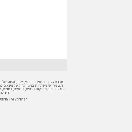
חברת גלמיר מתמחה ביבוא, ייצור, ושיווק של
פ
דש
,
מחזיקי מפתחות
במגוון גדול של נושאים כמ
וטבע, הומור,
מדבקות
פרחים, דוממים, דמויות,
פ
ציירים 
רפרודוקציות
|
הדפסה 