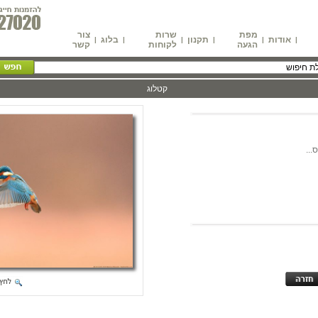
מפת
שרות
צור
אודות
תקנון
בלוג
|
|
|
|
|
|
הגעה
לקוחות
קשר
קטלוג
...