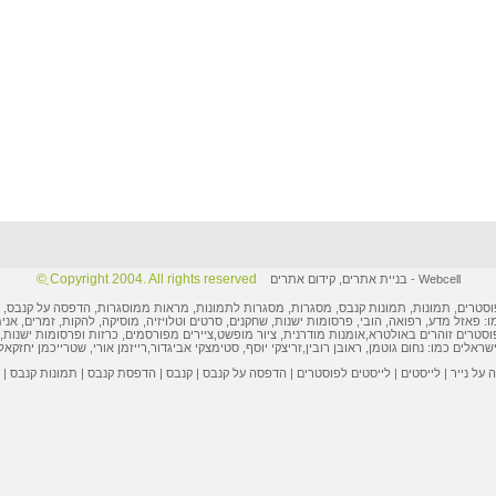
Copyright 2004. All rights reserved ֲ©
Webcell
-
בניית אתרים
,
קידום אתרים
וסטרים
,
תמונות
, תמונות קנבס, מסגרות,
מסגרות לתמונות
, מראות ממוסגרות,
הדפסה על קנבס
,
ו: פאזל מדע, רפואה, הובי,
פרסומות ישנות
, שחקנים, סרטים וטלויזיה, מוסיקה, להקות, זמרים, אני
וסטרים
זוהרים באולטרא,
אומנות מודרנית
,
ציור מופשט
,
ציירים מפורסמים
,
כרזות ופרסומות
ישנות, 
ישראלים
כמו:
נחום גוטמן
,
ראובן רובין
,
זריצקי יוסף
,
סטימצקי אביגדור
,
רייזמן אורי
,
שטרייכמן יחזקאל
על נייר
|
לייסטים
|
לייסטים לפוסטרים
|
הדפסה על קנבס
|
קנבס
|
הדפסת קנבס
|
תמונות קנבס
|