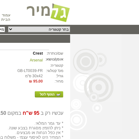
עמוד
הבית
שם/כותרת:
Crest
אומן/נושא
:
Arsenal
קטגוריה:
מס' קטלוגי:
GB-LT0039-FR
גודל:
30x42 ס"מ
מחיר:
95.00 ₪
עכשיו רק ב
95 ש"ח
במקום
150 ש"
* עד גמר המלאי.
* ניתן להזמין מסגרת בצבע שונה.
* אין כפל הנחות או מבצעים.
* המחיר הינו לאיסוף עצמי - משלוח 