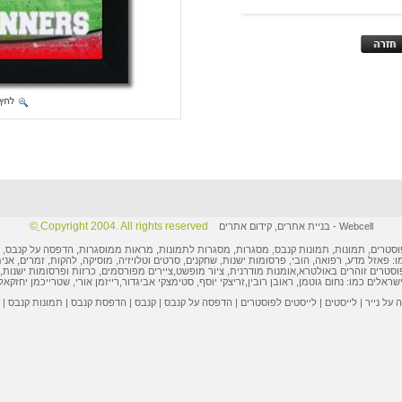
Copyright 2004. All rights reserved ֲ©
Webcell
-
בניית אתרים
,
קידום אתרים
וסטרים
,
תמונות
, תמונות קנבס, מסגרות,
מסגרות לתמונות
, מראות ממוסגרות,
הדפסה על קנבס
,
ו: פאזל מדע, רפואה, הובי,
פרסומות ישנות
, שחקנים, סרטים וטלויזיה, מוסיקה, להקות, זמרים, אני
וסטרים
זוהרים באולטרא,
אומנות מודרנית
,
ציור מופשט
,
ציירים מפורסמים
,
כרזות ופרסומות
ישנות, 
ישראלים
כמו:
נחום גוטמן
,
ראובן רובין
,
זריצקי יוסף
,
סטימצקי אביגדור
,
רייזמן אורי
,
שטרייכמן יחזקאל
על נייר
|
לייסטים
|
לייסטים לפוסטרים
|
הדפסה על קנבס
|
קנבס
|
הדפסת קנבס
|
תמונות קנבס
|