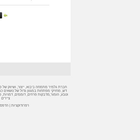
חברת גלמיר מתמחה ביבוא, ייצור, ושיווק של
פ
דש
,
מחזיקי מפתחות
במגוון גדול של נושאים כמ
וטבע, הומור,
מדבקות
פרחים, דוממים, דמויות,
פ
ציירים 
רפרודוקציות
|
הדפסה 