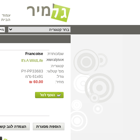
עמוד
הבית
שם/כותרת:
Francoise
אומן/נושא
:
It's A WildLife
קטגוריה:
מס' קטלוגי:
PY-PP33683
גודל:
61x91 ס"מ
מחיר:
60.00 ₪
הוספת מסגרת
הצמדה לגב קשי