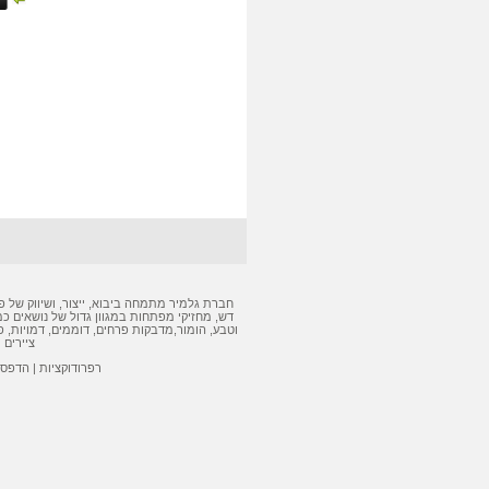
חברת גלמיר מתמחה ביבוא, ייצור, ושיווק של
פ
דש
,
מחזיקי מפתחות
במגוון גדול של נושאים כמ
וטבע, הומור,
מדבקות
פרחים, דוממים, דמויות,
פ
ציירים 
רפרודוקציות
|
הדפסה 