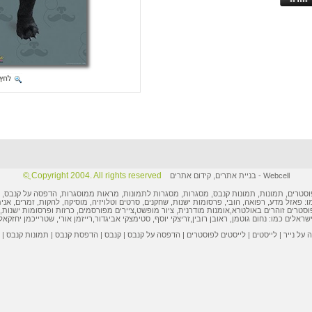
Copyright 2004. All rights reserved ֲ©
Webcell
-
בניית אתרים
,
קידום אתרים
וסטרים
,
תמונות
, תמונות קנבס, מסגרות,
מסגרות לתמונות
, מראות ממוסגרות,
הדפסה על קנבס
,
ו: פאזל מדע, רפואה, הובי,
פרסומות ישנות
, שחקנים, סרטים וטלויזיה, מוסיקה, להקות, זמרים, אני
וסטרים
זוהרים באולטרא,
אומנות מודרנית
,
ציור מופשט
,
ציירים מפורסמים
,
כרזות ופרסומות
ישנות, 
ישראלים
כמו:
נחום גוטמן
,
ראובן רובין
,
זריצקי יוסף
,
סטימצקי אביגדור
,
רייזמן אורי
,
שטרייכמן יחזקאל
על נייר
|
לייסטים
|
לייסטים לפוסטרים
|
הדפסה על קנבס
|
קנבס
|
הדפסת קנבס
|
תמונות קנבס
|