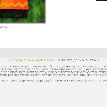
Copyright 2004. All rights reserved ֲ©
Webcell
-
בניית אתרים
,
קידום אתרים
וסטרים
,
תמונות
, תמונות קנבס, מסגרות,
מסגרות לתמונות
, מראות ממוסגרות,
הדפסה על קנבס
,
ו: פאזל מדע, רפואה, הובי,
פרסומות ישנות
, שחקנים, סרטים וטלויזיה, מוסיקה, להקות, זמרים, אני
וסטרים
זוהרים באולטרא,
אומנות מודרנית
,
ציור מופשט
,
ציירים מפורסמים
,
כרזות ופרסומות
ישנות, 
ישראלים
כמו:
נחום גוטמן
,
ראובן רובין
,
זריצקי יוסף
,
סטימצקי אביגדור
,
רייזמן אורי
,
שטרייכמן יחזקאל
על נייר
|
לייסטים
|
לייסטים לפוסטרים
|
הדפסה על קנבס
|
קנבס
|
הדפסת קנבס
|
תמונות קנבס
|