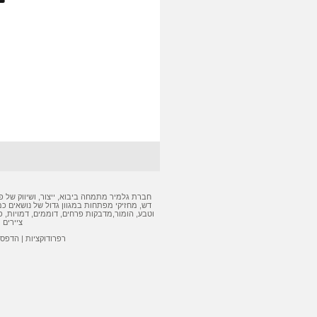
חברת גלמיר מתמחה ביבוא, ייצור, ושיווק של
פ
דש
,
מחזיקי מפתחות
במגוון גדול של נושאים כמ
וטבע, הומור,
מדבקות
פרחים, דוממים, דמויות,
פ
ציירים 
רפרודוקציות
|
הדפסה 