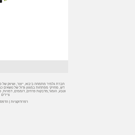
חברת גלמיר מתמחה ביבוא, ייצור, ושיווק של
פ
דש
,
מחזיקי מפתחות
במגוון גדול של נושאים כמ
וטבע, הומור,
מדבקות
פרחים, דוממים, דמויות,
פ
ציירים 
רפרודוקציות
|
הדפסה 