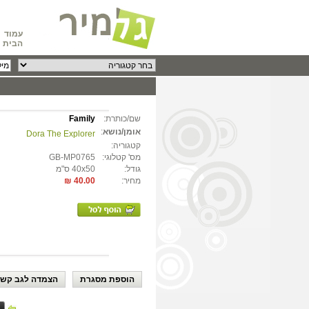
עמוד
הבית
שם/כותרת:
Family
אומן/נושא
:
Dora The Explorer
קטגוריה:
מס' קטלוגי:
GB-MP0765
גודל:
40x50 ס"מ
מחיר:
40.00 ₪
הוספת מסגרת
הצמדה לגב קשי