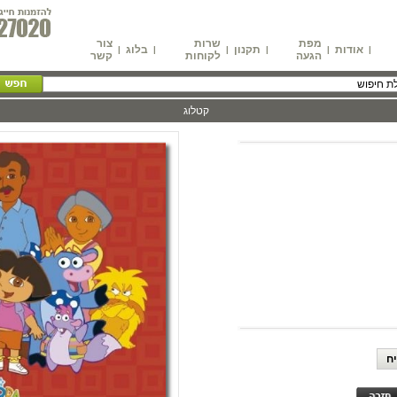
מפת
שרות
צור
אודות
תקנון
בלוג
|
|
|
|
|
|
הגעה
לקוחות
קשר
קטלוג
ח