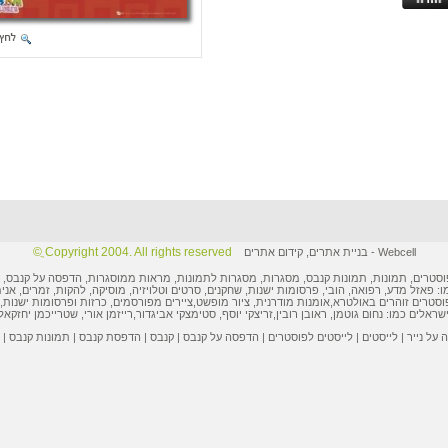
Copyright 2004. All rights reserved ֲ©
Webcell
-
בניית אתרים
,
קידום אתרים
וסטרים
,
תמונות
, תמונות קנבס, מסגרות,
מסגרות לתמונות
, מראות ממוסגרות,
הדפסה על קנבס
,
ו: פאזל מדע, רפואה, הובי,
פרסומות ישנות
, שחקנים, סרטים וטלויזיה, מוסיקה, להקות, זמרים, אני
וסטרים
זוהרים באולטרא,
אומנות מודרנית
,
ציור מופשט
,
ציירים מפורסמים
,
כרזות ופרסומות
ישנות, 
ישראלים
כמו:
נחום גוטמן
,
ראובן רובין
,
זריצקי יוסף
,
סטימצקי אביגדור
,
רייזמן אורי
,
שטרייכמן יחזקאל
על נייר
|
לייסטים
|
לייסטים לפוסטרים
|
הדפסה על קנבס
|
קנבס
|
הדפסת קנבס
|
תמונות קנבס
|