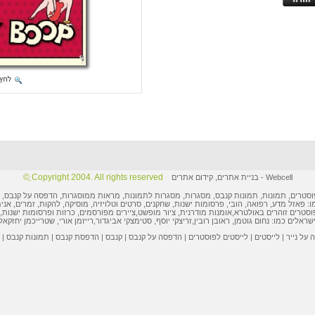
Copyright 2004. All rights reserved ֲ©
Webcell
-
בניית אתרים
,
קידום אתרים
וסטרים
,
תמונות
, תמונות קנבס, מסגרות,
מסגרות לתמונות
, מראות ממוסגרות,
הדפסה על קנבס
,
ו: פאזל מדע, רפואה, הובי,
פרסומות ישנות
, שחקנים, סרטים וטלויזיה, מוסיקה, להקות, זמרים, אני
וסטרים
זוהרים באולטרא,
אומנות מודרנית
,
ציור מופשט
,
ציירים מפורסמים
,
כרזות ופרסומות
ישנות, 
ישראלים
כמו:
נחום גוטמן
,
ראובן רובין
,
זריצקי יוסף
,
סטימצקי אביגדור
,
רייזמן אורי
,
שטרייכמן יחזקאל
על נייר
|
לייסטים
|
לייסטים לפוסטרים
|
הדפסה על קנבס
|
קנבס
|
הדפסת קנבס
|
תמונות קנבס
|