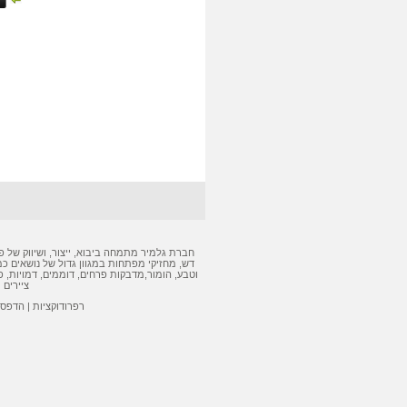
חברת גלמיר מתמחה ביבוא, ייצור, ושיווק של
פ
דש
,
מחזיקי מפתחות
במגוון גדול של נושאים כמ
וטבע, הומור,
מדבקות
פרחים, דוממים, דמויות,
פ
ציירים 
רפרודוקציות
|
הדפסה 