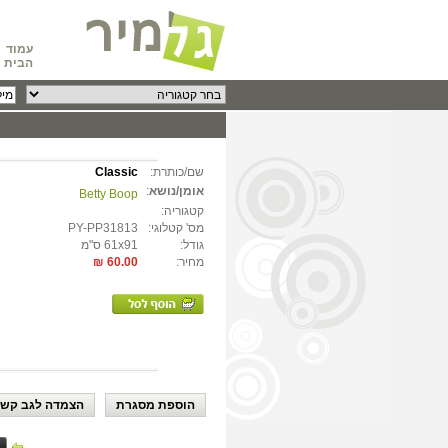
עמוד
הבית
שם/כותרת:
Classic
אומן/נושא
:
Betty Boop
קטגוריה:
מס' קטלוגי:
PY-PP31813
גודל:
61x91 ס"מ
מחיר:
60.00 ₪
הוספת מסגרת
הצמדה לגב קשי