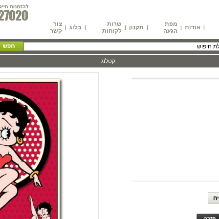
מפת
שרות
צור
אודות
תקנון
בלוג
|
|
|
|
|
|
הגעה
לקוחות
קשר
קטלוג
ח