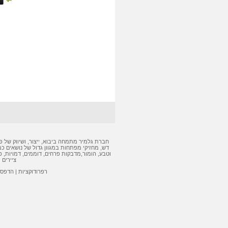
חברת גלמיר מתמחה ביבוא, ייצור, ושיווק של
פ
דש
,
מחזיקי מפתחות
במגוון גדול של נושאים כמ
וטבע, הומור,
מדבקות
פרחים, דוממים, דמויות,
פ
ציירים 
רפרודוקציות
|
הדפסה 