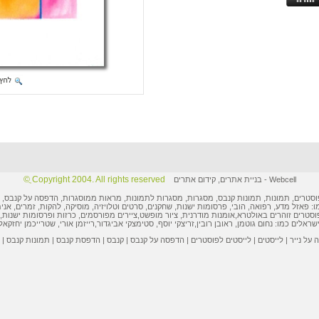
Copyright 2004. All rights reserved ֲ©
Webcell
-
בניית אתרים
,
קידום אתרים
וסטרים
,
תמונות
, תמונות קנבס, מסגרות,
מסגרות לתמונות
, מראות ממוסגרות,
הדפסה על קנבס
,
ו: פאזל מדע, רפואה, הובי,
פרסומות ישנות
, שחקנים, סרטים וטלויזיה, מוסיקה, להקות, זמרים, אני
וסטרים
זוהרים באולטרא,
אומנות מודרנית
,
ציור מופשט
,
ציירים מפורסמים
,
כרזות ופרסומות
ישנות, 
ישראלים
כמו:
נחום גוטמן
,
ראובן רובין
,
זריצקי יוסף
,
סטימצקי אביגדור
,
רייזמן אורי
,
שטרייכמן יחזקאל
על נייר
|
לייסטים
|
לייסטים לפוסטרים
|
הדפסה על קנבס
|
קנבס
|
הדפסת קנבס
|
תמונות קנבס
|