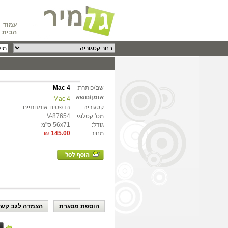
עמוד
הבית
שם/כותרת:
Mac 4
אומן/נושא
:
Mac 4
קטגוריה:
הדפסים אומנותיים
מס' קטלוגי:
V-87654
גודל:
56x71 ס"מ
מחיר:
145.00 ₪
הוספת מסגרת
הצמדה לגב קשי