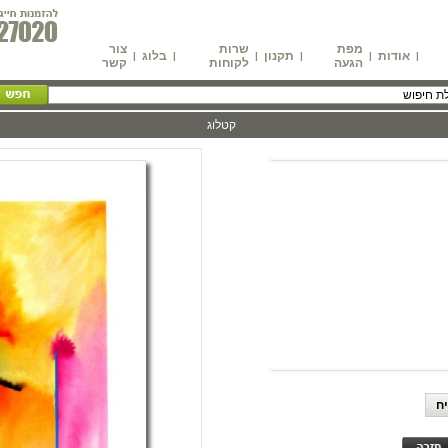
מפת
שרות
צור
אודות
תקנון
בלוג
|
|
|
|
|
|
הגעה
לקוחות
קשר
קטלוג
ח