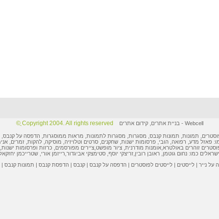
Copyright 2004. All rights reserved ֲ©
Webcell
-
בניית אתרים
,
קידום אתרים
וסטרים
,
תמונות
, תמונות קנבס, מסגרות,
מסגרות לתמונות
, מראות ממוסגרות,
הדפסה על קנבס
,
ו: פאזל מדע, רפואה, הובי,
פרסומות ישנות
, שחקנים, סרטים וטלויזיה, מוסיקה, להקות, זמרים, אני
וסטרים
זוהרים באולטרא,
אומנות מודרנית
,
ציור מופשט
,
ציירים מפורסמים
,
כרזות ופרסומות
ישנות, 
ישראלים
כמו:
נחום גוטמן
,
ראובן רובין
,
זריצקי יוסף
,
סטימצקי אביגדור
,
רייזמן אורי
,
שטרייכמן יחזקאל
על נייר
|
לייסטים
|
לייסטים לפוסטרים
|
הדפסה על קנבס
|
קנבס
|
הדפסת קנבס
|
תמונות קנבס
|