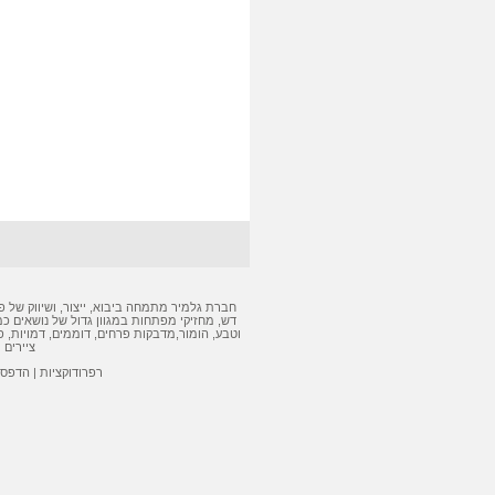
חברת גלמיר מתמחה ביבוא, ייצור, ושיווק של
פ
דש
,
מחזיקי מפתחות
במגוון גדול של נושאים כמ
וטבע, הומור,
מדבקות
פרחים, דוממים, דמויות,
פ
ציירים 
רפרודוקציות
|
הדפסה 