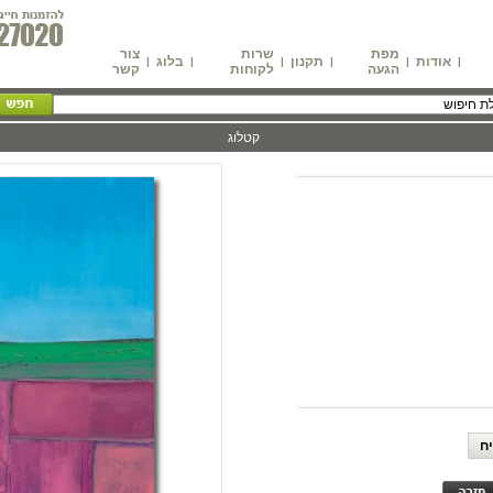
מפת
שרות
צור
אודות
תקנון
בלוג
|
|
|
|
|
|
הגעה
לקוחות
קשר
קטלוג
ח