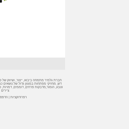
חברת גלמיר מתמחה ביבוא, ייצור, ושיווק של
פ
דש
,
מחזיקי מפתחות
במגוון גדול של נושאים כמ
וטבע, הומור,
מדבקות
פרחים, דוממים, דמויות,
פ
ציירים 
רפרודוקציות
|
הדפסה 