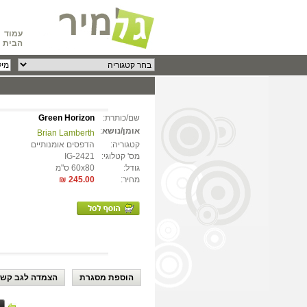
עמוד
הבית
שם/כותרת:
Green Horizon
אומן/נושא
:
Brian Lamberth
קטגוריה:
הדפסים אומנותיים
מס' קטלוגי:
IG-2421
גודל:
60x80 ס"מ
מחיר:
245.00 ₪
הוספת מסגרת
הצמדה לגב קשי