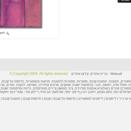
Copyright 2004. All rights reserved ֲ©
Webcell
-
בניית אתרים
,
קידום אתרים
וסטרים
,
תמונות
, תמונות קנבס, מסגרות,
מסגרות לתמונות
, מראות ממוסגרות,
הדפסה על קנבס
,
ו: פאזל מדע, רפואה, הובי,
פרסומות ישנות
, שחקנים, סרטים וטלויזיה, מוסיקה, להקות, זמרים, אני
וסטרים
זוהרים באולטרא,
אומנות מודרנית
,
ציור מופשט
,
ציירים מפורסמים
,
כרזות ופרסומות
ישנות, 
ישראלים
כמו:
נחום גוטמן
,
ראובן רובין
,
זריצקי יוסף
,
סטימצקי אביגדור
,
רייזמן אורי
,
שטרייכמן יחזקאל
על נייר
|
לייסטים
|
לייסטים לפוסטרים
|
הדפסה על קנבס
|
קנבס
|
הדפסת קנבס
|
תמונות קנבס
|