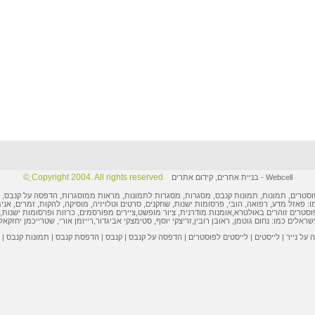
Copyright 2004. All rights reserved ֲ©
Webcell
-
בניית אתרים
,
קידום אתרים
וסטרים
,
תמונות
, תמונות קנבס, מסגרות,
מסגרות לתמונות
, מראות ממוסגרות,
הדפסה על קנבס
,
ו: פאזל מדע, רפואה, הובי,
פרסומות ישנות
, שחקנים, סרטים וטלויזיה, מוסיקה, להקות, זמרים, אני
וסטרים
זוהרים באולטרא,
אומנות מודרנית
,
ציור מופשט
,
ציירים מפורסמים
,
כרזות ופרסומות
ישנות, 
ישראלים
כמו:
נחום גוטמן
,
ראובן רובין
,
זריצקי יוסף
,
סטימצקי אביגדור
,
רייזמן אורי
,
שטרייכמן יחזקאל
על נייר
|
לייסטים
|
לייסטים לפוסטרים
|
הדפסה על קנבס
|
קנבס
|
הדפסת קנבס
|
תמונות קנבס
|