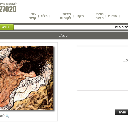
מפת
שרות
צור
אודות
תקנון
בלוג
|
|
|
|
|
|
הגעה
לקוחות
קשר
קטלוג
...