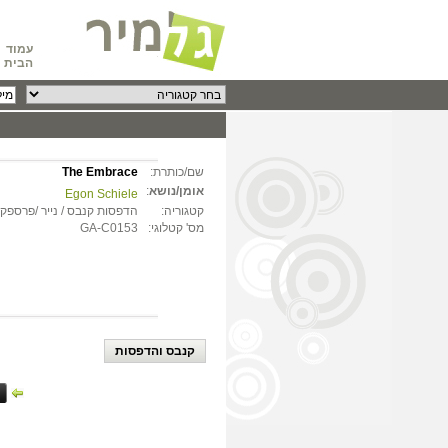
עמוד
הבית
שם/כותרת:
The Embrace
אומן/נושא
:
Egon Schiele
קטגוריה:
הדפסות קנבס / נייר /פרספקס
מס' קטלוגי:
GA-C0153
קנבס והדפסות