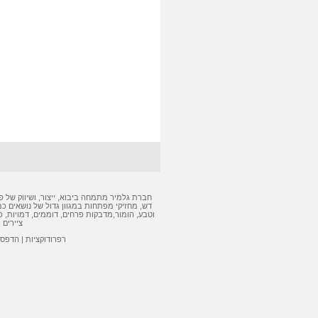
חברת גלמיר מתמחה ביבוא, ייצור, ושיווק של
פ
דש
,
מחזיקי מפתחות
במגוון גדול של נושאים כמ
וטבע, הומור,
מדבקות
פרחים, דוממים, דמויות,
פ
ציירים 
רפרודוקציות
|
הדפסה 