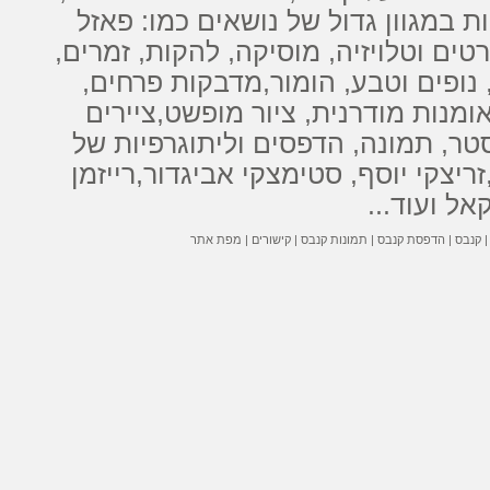
ת
במגוון גדול של נושאים כמו: פאזל
טים וטלויזיה, מוסיקה, להקות, זמרים,
נופים וטבע, הומור,
מדבקות
פרחים,
ומנות מודרנית
,
ציור מופשט
,
ציירים
סטר, תמונה,
הדפסים
ו
ליתוגרפיות
של
זריצקי יוסף
,
סטימצקי אביגדור
,
רייזמן
קאל
ועוד...
קנבס
|
הדפסת קנבס
|
תמונות קנבס
|
קישורים
|
מפת אתר