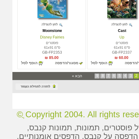
Moonstone
Cast
Disney Fairies
Up
פוסטרים
פוסטרים
ס"מ 61x91
ס"מ 61x91
GB-FP2353
GB-FP2337
85.00 ₪
60.00 ₪
/הדפסה
הוסף לסל
מסגור/הדפסה
הוסף לסל
9
8
7
6
5
4
3
2
הבא »
Copyright 2004. All rights reserv
ל
פוסטרים
,
תמונות
, תמונות קנבס,
הדפסה על קנבס
,
הדפסים אומנותיים
,