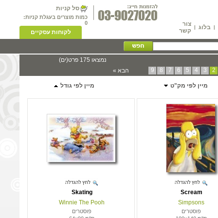
סל קניות
כמות מוצרים בעגלת קניות:
0
צור
בלוג
|
|
קשר
לקוחות עסקיים
נמצאו 175 פרט(ים)
9
8
7
6
5
4
3
2
הבא »
מיין לפי מק"ט
מיין לפי גודל
Skating
Scream
Winnie The Pooh
Simpsons
פוסטרים
פוסטרים