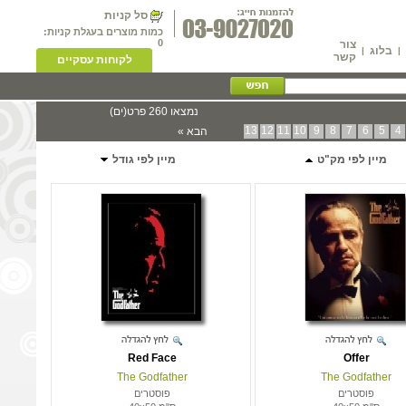
סל קניות
כמות מוצרים בעגלת קניות:
0
צור
בלוג
|
|
קשר
לקוחות עסקיים
נמצאו 260 פרט(ים)
13
12
11
10
9
8
7
6
5
4
הבא »
מיין לפי מק"ט
מיין לפי גודל
Red Face
Offer
The Godfather
The Godfather
פוסטרים
פוסטרים