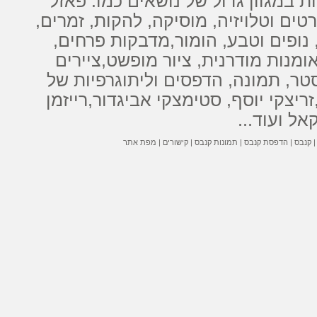
ת
במגוון גדול של נושאים כמו: פאזל
טים וטלויזיה, מוסיקה, להקות, זמרים,
נופים וטבע, הומור,
מדבקות
פרחים,
ומנות מודרנית
,
ציור מופשט
,
ציירים
סטר, תמונה,
הדפסים
ו
ליתוגרפיות
של
זריצקי יוסף
,
סטימצקי אביגדור
,
רייזמן
קאל
ועוד...
קנבס
|
הדפסת קנבס
|
תמונות קנבס
|
קישורים
|
מפת אתר