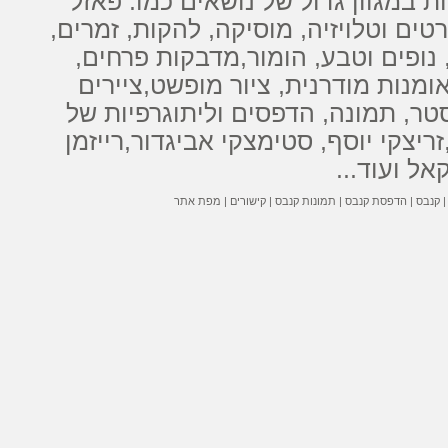
ת
במגוון גדול של נושאים כמו: פאזל
טים וטלויזיה, מוסיקה, להקות, זמרים,
נופים וטבע, הומור,
מדבקות
פרחים,
ומנות מודרנית
,
ציור מופשט
,
ציירים
סטר, תמונה,
הדפסים
ו
ליתוגרפיות
של
זריצקי יוסף
,
סטימצקי אביגדור
,
רייזמן
קאל
ועוד...
קנבס
|
הדפסת קנבס
|
תמונות קנבס
|
קישורים
|
מפת אתר