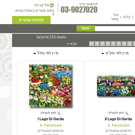
סל קניות
כמות מוצרים בעגלת קניות:
0
צור
בלוג
|
|
קשר
לקוחות עסקיים
נמצאו 210 פרט(ים)
10
9
8
7
6
5
4
3
הבא »
מיין לפי מק"ט
מיין לפי גודל
I Lago Di Garda
II Lago Di Garda
A. Faccincani
A. Faccincani
הדפסים אומנותיים
הדפסים אומנותיים