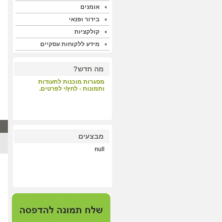
אומנים
בידור ופנאי
קולקציות
מידע ללקוחות עסקיים
מה חדש?
מסגרות מוכנות לתעודות
ותמונות - לחץ/י לפרטים.
קבלת קהל - לחץ/י לפרטים.
מבצעים
null
הדפסות על קנבס ונייר הכי
איכותי במחיר תחרותי - לחץ/י
לפרטים.
null
מערכת התאמת מסגרות
וסימולציה - לחץ/י לפרטים.